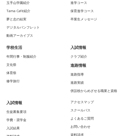
玉手山学園紹介
進学コース
Tama Café紹介
保育進学コース
夢と志の結実
卒業生メッセージ
デジタルパンフレット
動画アーカイブス
学校生活
入試情報
年間行事・制服紹介
クラブ紹介
文化祭
進路情報
体育祭
進路指導
修学旅行
進路実績
併設校からめざせる職業と資格
アクセスマップ
入試情報
スクールバス
生徒募集要項
よくあるご質問
学費・奨学金
お問い合わせ
入試結果
資料請求