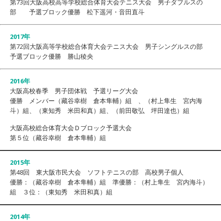
第73回大阪高校高等学校総合体育大会テニス大会 男子ダブルスの
部 予選ブロック優勝 松下遥河・音田直斗
2017年
第72回大阪高等学校総合体育大会テニス大会 男子シングルスの部
予選ブロック優勝 勝山稜央
2016年
大阪高校春季 男子団体戦 予選リーグ大会
優勝 メンバー（藏谷幸樹 倉本隼輔）組 、（村上隼生 宮内海
斗）組、（東知秀 米田和真）組、（前田敬弘 坪田達也）組
大阪高校総合体育大会Ｄブロック予選大会
第５位（藏谷幸樹 倉本隼輔）組
2015年
第48回 東大阪市民大会 ソフトテニスの部 高校男子個人
優勝：（藏谷幸樹 倉本隼輔）組 準優勝：（村上隼生 宮内海斗）
組 ３位：（東知秀 米田和真）組
2014年