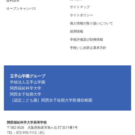
資料請求
サイトマップ
オープンキャンパス
サイトポリシー
個人情報の取り扱いについて
採用情報
学校評価及び財務情報
学校いじめ防止基本方針
玉手山学園グループ
学校法人玉手山学園
関西福祉科学大学
関西女子短期大学
［認定こども園］関西女子短期大学附属幼稚園
関西福祉科学大学高等学校
〒582-0026 大阪府柏原市旭ヶ丘3丁目11番1号
TEL：072-976-1112（代）