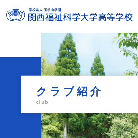
進路サポート
教育内容
学校生活
入試情報
学校案内
admission information
career support
school life
education
profile
クラブ紹介
club