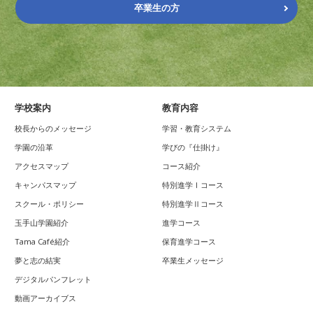
卒業生の方
学校案内
教育内容
校長からのメッセージ
学習・教育システム
学園の沿革
学びの『仕掛け』
アクセスマップ
コース紹介
キャンパスマップ
特別進学Ⅰコース
スクール・ポリシー
特別進学Ⅱコース
玉手山学園紹介
進学コース
Tama Café紹介
保育進学コース
夢と志の結実
卒業生メッセージ
デジタルパンフレット
動画アーカイブス