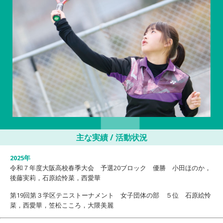
主な実績 / 活動状況
2025年
令和７年度大阪高校春季大会 予選20ブロック 優勝 小田ほのか，
後藤実莉，石原絵怜菜，西愛華
第19回第３学区テニストーナメント 女子団体の部 ５位 石原絵怜
菜，西愛華，笠松こころ，大隈美麗