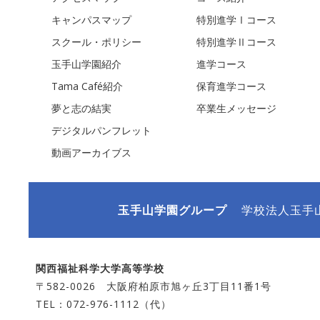
キャンパスマップ
特別進学Ⅰコース
スクール・ポリシー
特別進学Ⅱコース
玉手山学園紹介
進学コース
Tama Café紹介
保育進学コース
夢と志の結実
卒業生メッセージ
デジタルパンフレット
動画アーカイブス
玉手山学園グループ
学校法人玉手
関西福祉科学大学高等学校
〒582-0026 大阪府柏原市旭ヶ丘3丁目11番1号
TEL：072-976-1112（代）