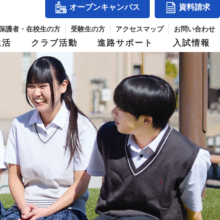
オープンキャンパス
資料請求
保護者・在校生の方
受験生の方
アクセスマップ
お問い合わせ
生活
クラブ活動
進路サポート
入試情報
アクセスマップ
』
コース紹介
体育祭
入試結果
シー
玉手山学園紹介
ス
進学コース
併設校からめざせる職業と資格
パス
デジタルパンフレット
ジ