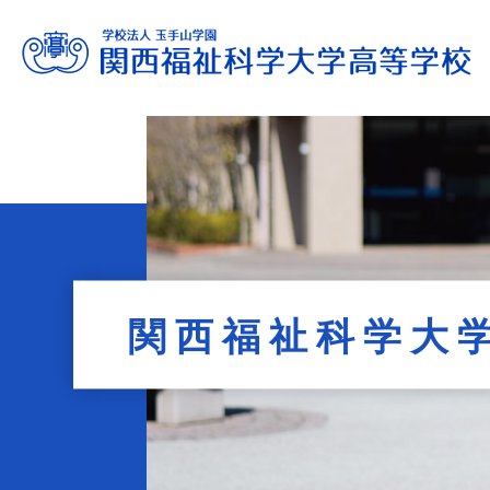
進路サポート
教育内容
学校生活
入試情報
学校案内
admission information
career support
school life
education
profile
関西福祉科学大