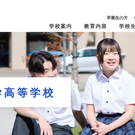
卒業生の方
学校案内
教育内容
学校
校長からのメッセージ
学園の沿革
学習・教育システム
学びの『仕掛け
年間行事・制服紹介
生徒募集要項
文化祭
学費・奨学金
キャンパスマップ
スクール・ポリ
特別進学Ⅰコース
進路指導
特別進学Ⅱコー
進路実績
修学旅行
資料請求
オープンキャン
Tama Café （食堂）
夢と志の結実
保育進学コース
卒業生メッセー
学高等学校
動画アーカイブス