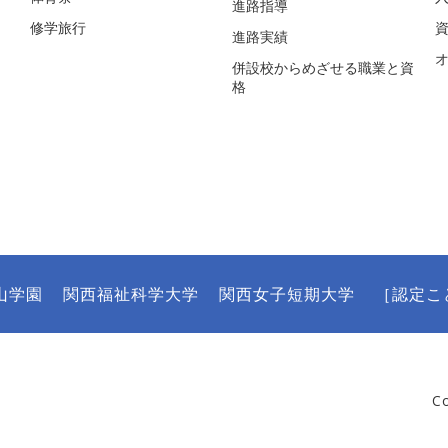
進路指導
修学旅行
進路実績
併設校からめざせる職業と資
格
山学園
関西福祉科学大学
関西女子短期大学
［認定こ
C