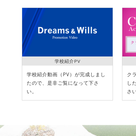
学校紹介PV
学校紹介動画（PV）が完成しまし
ク
たので、是非ご覧になって下さ
し
い。
さ