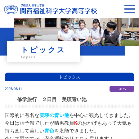
トピックス
topics
トピックス
2025/06/11
2025
修学旅行 ２日目 美瑛青い池
国際的に有名な
美瑛の青い池
を中心に観光してきました。
今日は雨予報でしたが晴男教員
K
のおかげもあって天気も
持ち直して美しい
青色
を堪能できました。
今は大雨ですが、安全運転でサホロへ戻ります！