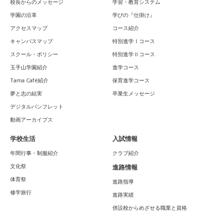
校長からのメッセージ
学習・教育システム
学園の沿革
学びの『仕掛け』
アクセスマップ
コース紹介
キャンパスマップ
特別進学Ⅰコース
スクール・ポリシー
特別進学Ⅱコース
玉手山学園紹介
進学コース
Tama Café紹介
保育進学コース
夢と志の結実
卒業生メッセージ
デジタルパンフレット
動画アーカイブス
学校生活
入試情報
年間行事・制服紹介
クラブ紹介
文化祭
進路情報
体育祭
進路指導
修学旅行
進路実績
併設校からめざせる職業と資格