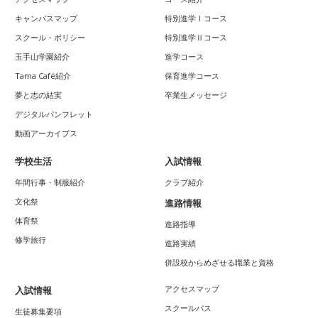
キャンパスマップ
特別進学Ⅰコース
スクール・ポリシー
特別進学Ⅱコース
玉手山学園紹介
進学コース
Tama Café紹介
保育進学コース
夢と志の結実
卒業生メッセージ
デジタルパンフレット
動画アーカイブス
学校生活
入試情報
年間行事・制服紹介
クラブ紹介
文化祭
進路情報
体育祭
進路指導
修学旅行
進路実績
併設校からめざせる職業と資格
アクセスマップ
入試情報
スクールバス
生徒募集要項