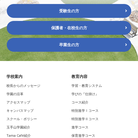
受験生の方
保護者・在校生の方
卒業生の方
学校案内
教育内容
校長からのメッセージ
学習・教育システム
学園の沿革
学びの『仕掛け』
アクセスマップ
コース紹介
キャンパスマップ
特別進学Ⅰコース
スクール・ポリシー
特別進学Ⅱコース
玉手山学園紹介
進学コース
Tama Café紹介
保育進学コース