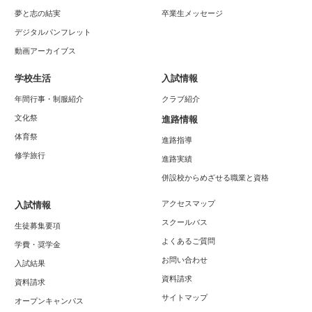
夢と志の結実
卒業生メッセージ
デジタルパンフレット
動画アーカイブス
学校生活
入試情報
年間行事・制服紹介
クラブ紹介
文化祭
進路情報
体育祭
進路指導
修学旅行
進路実績
併設校からめざせる職業と資格
アクセスマップ
入試情報
スクールバス
生徒募集要項
よくあるご質問
学費・奨学金
お問い合わせ
入試結果
資料請求
資料請求
サイトマップ
オープンキャンパス