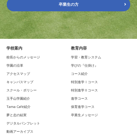
卒業生の方
学校案内
教育内容
校長からのメッセージ
学習・教育システム
学園の沿革
学びの『仕掛け』
アクセスマップ
コース紹介
キャンパスマップ
特別進学Ⅰコース
スクール・ポリシー
特別進学Ⅱコース
玉手山学園紹介
進学コース
Tama Café紹介
保育進学コース
夢と志の結実
卒業生メッセージ
デジタルパンフレット
動画アーカイブス