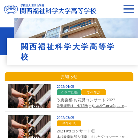
関西福祉科学大学高等学
校
お知らせ
2022/04/05
クラブ活動
学生生活
吹奏楽部 お花見コンサート 2022
吹奏楽部は、4月2日(土)に本校TamaSquareにて、お花見コンサートを行いまし…
2022/03/05
学生生活
2021 K’sコンサート③
本校吹奏楽部も演奏しましたK’sコンサートの模様です。 本校吹奏楽…