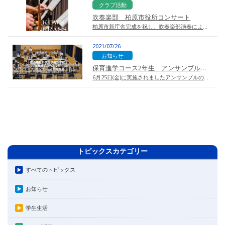
クラブ活動
吹奏楽部 柏原市役所コンサート
柏原市新庁舎完成を祝し、吹奏楽部演奏による市歌を玉手山学園創立80周年記念として贈呈…
2021/07/26
お知らせ
保育進学コース2年生 アンサンブルのミニ発表会
6月25日(金)に実施されましたアンサンブルのミニ発表会の模様です。 当日は、たく…
トピックスカテゴリー
すべてのトピックス
お知らせ
学生生活