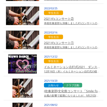
2022/02/25
学生生活
2021 K’sコンサート②
本校吹奏楽部も演奏しましたK’sコンサートの模様です。 本校吹奏楽…
2022/02/16
学生生活
2021 K’sコンサート①
本校吹奏楽部も演奏しましたK’sコンサートの模様です。 コンサートの中から第3部の…
2021/12/22
学生生活
イルミネーション点灯式2021 ダンスバトン部
12月16日（木）イルミネーション点灯式の様子です。…
2021/10/20
お知らせ
クラブ活動
(吹奏楽部)文化祭コンサート「Smile for you!」
台風の影響で延期になりましたが、9月21日(火)に今年は文化祭が行われました。 吹…
2021/08/02