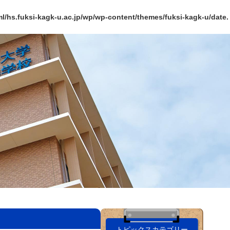
l/hs.fuksi-kagk-u.ac.jp/wp/wp-content/themes/fuksi-kagk-u/date.
トピックスカテゴリー