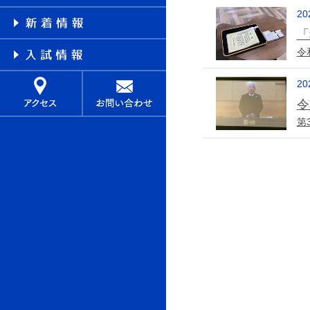
20
「
令
20
令
第