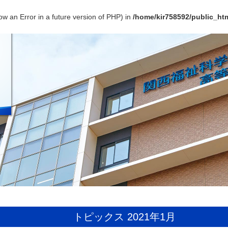
ow an Error in a future version of PHP) in
/home/kir758592/public_htm
トピックス 2021年1月