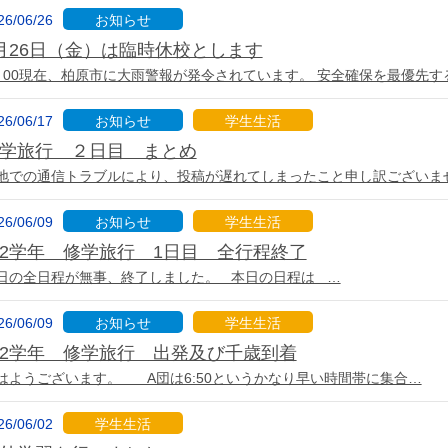
26/06/26
お知らせ
月26日（金）は臨時休校とします
：00現在、柏原市に大雨警報が発令されています。 安全確保を最優先す
26/06/17
お知らせ
学生生活
学旅行 ２日目 まとめ
地での通信トラブルにより、投稿が遅れてしまったこと申し訳ございませ
26/06/09
お知らせ
学生生活
2学年 修学旅行 1日目 全行程終了
日の全日程が無事、終了しました。 本日の日程は …
26/06/09
お知らせ
学生生活
2学年 修学旅行 出発及び千歳到着
はようございます。 A団は6:50というかなり早い時間帯に集合…
26/06/02
学生生活