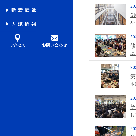
20
6
8
20
修
現
20
第
本
20
第
お
20