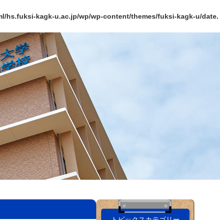
l/hs.fuksi-kagk-u.ac.jp/wp/wp-content/themes/fuksi-kagk-u/date.
トピックスカテゴリー