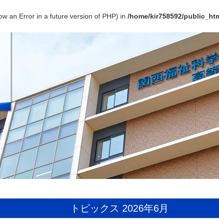
ow an Error in a future version of PHP) in
/home/kir758592/public_htm
トピックス 2026年6月