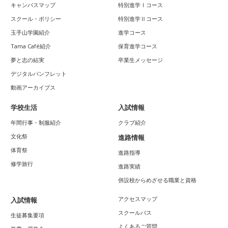
キャンパスマップ
特別進学Ⅰコース
スクール・ポリシー
特別進学Ⅱコース
玉手山学園紹介
進学コース
Tama Café紹介
保育進学コース
夢と志の結実
卒業生メッセージ
デジタルパンフレット
動画アーカイブス
学校生活
入試情報
年間行事・制服紹介
クラブ紹介
文化祭
進路情報
体育祭
進路指導
修学旅行
進路実績
併設校からめざせる職業と資格
アクセスマップ
入試情報
スクールバス
生徒募集要項
よくあるご質問