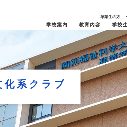
卒業生の方
学校案内
教育内容
学校
校長からのメッセージ
学園の沿革
学習・教育システム
学びの『仕掛け
年間行事・制服紹介
生徒募集要項
文化祭
学費・奨学金
キャンパスマップ
スクール・ポリ
特別進学Ⅰコース
進路指導
特別進学Ⅱコー
進路実績
修学旅行
資料請求
オープンキャン
Tama Café （食堂）
夢と志の結実
保育進学コース
卒業生メッセー
文化系クラブ
動画アーカイブス