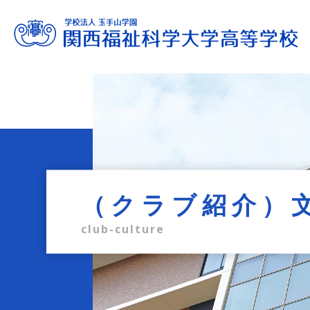
進路サポート
教育内容
学校生活
入試情報
学校案内
admission information
career support
school life
education
profile
（クラブ紹介）
club-culture