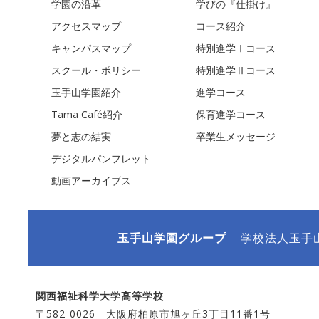
学園の沿革
学びの『仕掛け』
アクセスマップ
コース紹介
キャンパスマップ
特別進学Ⅰコース
スクール・ポリシー
特別進学Ⅱコース
玉手山学園紹介
進学コース
Tama Café紹介
保育進学コース
夢と志の結実
卒業生メッセージ
デジタルパンフレット
動画アーカイブス
玉手山学園グループ
学校法人玉手
関西福祉科学大学高等学校
〒582-0026 大阪府柏原市旭ヶ丘3丁目11番1号