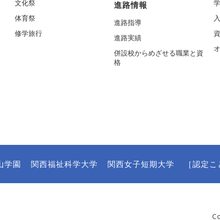
文化祭
進路情報
体育祭
進路指導
修学旅行
進路実績
併設校からめざせる職業と資
格
山学園
関西福祉科学大学
関西女子短期大学
［認定こ
C