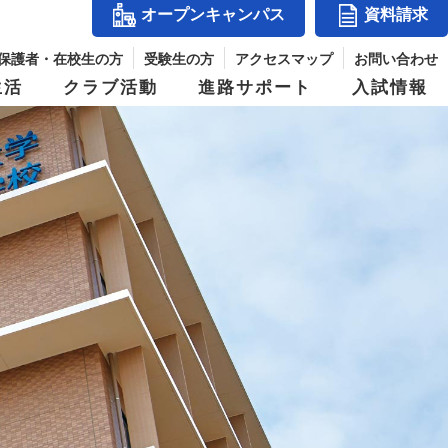
オープンキャンパス
資料請求
保護者・在校生の方
受験生の方
アクセスマップ
お問い合わせ
生活
クラブ活動
進路サポート
入試情報
アクセスマップ
』
コース紹介
体育祭
入試結果
シー
玉手山学園紹介
ス
進学コース
併設校からめざせる職業と資格
パス
デジタルパンフレット
ジ