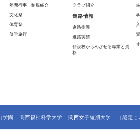
年間行事・制服紹介
クラブ紹介
文化祭
進路情報
体育祭
進路指導
修学旅行
進路実績
併設校からめざせる職業と資
格
山学園
関西福祉科学大学
関西女子短期大学
［認定こ