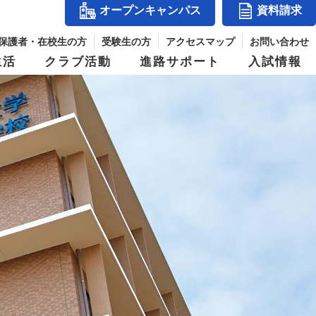
オープンキャンパス
資料請求
保護者・在校生の方
受験生の方
アクセスマップ
お問い合わせ
生活
クラブ活動
進路サポート
入試情報
アクセスマップ
』
コース紹介
体育祭
入試結果
シー
玉手山学園紹介
ス
進学コース
併設校からめざせる職業と資格
パス
デジタルパンフレット
ジ