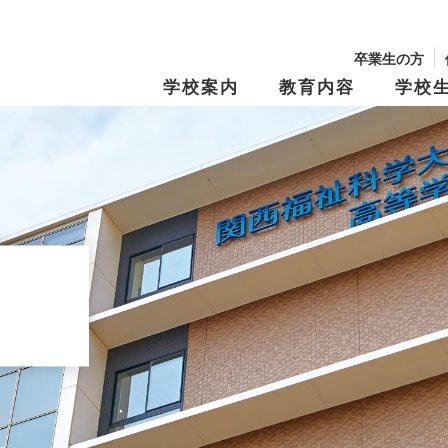
卒業生の方
学校案内
教育内容
学校
校長からのメッセージ
学園の沿革
学習・教育システム
学びの『仕掛け
年間行事・制服紹介
生徒募集要項
文化祭
学費・奨学金
キャンパスマップ
スクール・ポリ
特別進学Ⅰコース
進路指導
特別進学Ⅱコー
進路実績
修学旅行
資料請求
オープンキャン
Tama Café （食堂）
夢と志の結実
保育進学コース
卒業生メッセー
動画アーカイブス