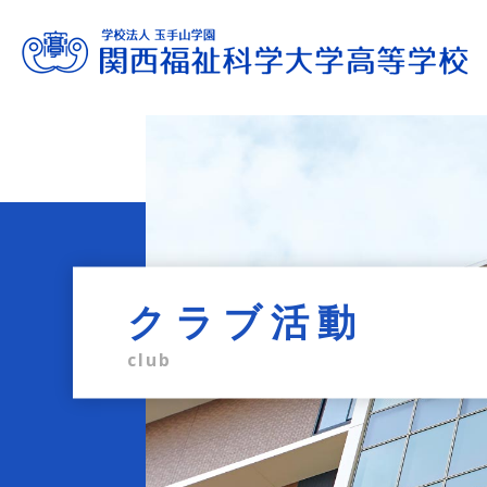
進路サポート
教育内容
学校生活
入試情報
学校案内
admission information
career support
school life
education
profile
クラブ活動
club