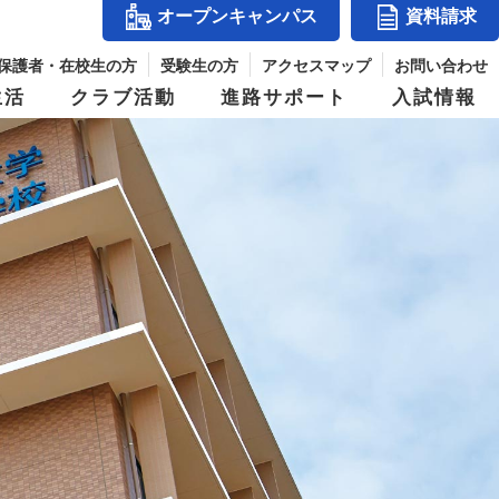
オープンキャンパス
資料請求
保護者・在校生の方
受験生の方
アクセスマップ
お問い合わせ
生活
クラブ活動
進路サポート
入試情報
アクセスマップ
』
コース紹介
体育祭
入試結果
シー
玉手山学園紹介
ス
進学コース
併設校からめざせる職業と資格
パス
デジタルパンフレット
ジ