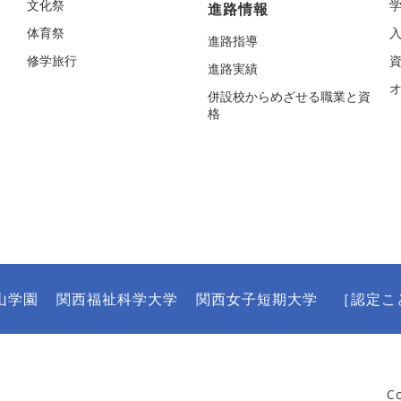
文化祭
進路情報
体育祭
進路指導
修学旅行
進路実績
併設校からめざせる職業と資
格
山学園
関西福祉科学大学
関西女子短期大学
［認定こ
C