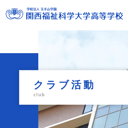
進路サポート
教育内容
学校生活
入試情報
学校案内
admission information
career support
school life
education
profile
クラブ活動
club