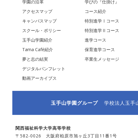
学園の沿革
学びの『仕掛け』
アクセスマップ
コース紹介
キャンパスマップ
特別進学Ⅰコース
スクール・ポリシー
特別進学Ⅱコース
玉手山学園紹介
進学コース
Tama Café紹介
保育進学コース
夢と志の結実
卒業生メッセージ
デジタルパンフレット
動画アーカイブス
玉手山学園グループ
学校法人玉手
関西福祉科学大学高等学校
〒582-0026 大阪府柏原市旭ヶ丘3丁目11番1号