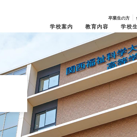
卒業生の方
学校案内
教育内容
学校
校長からのメッセージ
学園の沿革
学習・教育システム
学びの『仕掛け
年間行事・制服紹介
生徒募集要項
文化祭
学費・奨学金
キャンパスマップ
スクール・ポリ
特別進学Ⅰコース
進路指導
特別進学Ⅱコー
進路実績
修学旅行
資料請求
オープンキャン
Tama Café （食堂）
夢と志の結実
保育進学コース
卒業生メッセー
動画アーカイブス