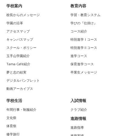
学校案内
教育内容
校長からのメッセージ
学習・教育システム
学園の沿革
学びの『仕掛け』
アクセスマップ
コース紹介
キャンパスマップ
特別進学Ⅰコース
スクール・ポリシー
特別進学Ⅱコース
玉手山学園紹介
進学コース
Tama Café紹介
保育進学コース
夢と志の結実
卒業生メッセージ
デジタルパンフレット
動画アーカイブス
学校生活
入試情報
年間行事・制服紹介
クラブ紹介
文化祭
進路情報
体育祭
進路指導
修学旅行
進路実績