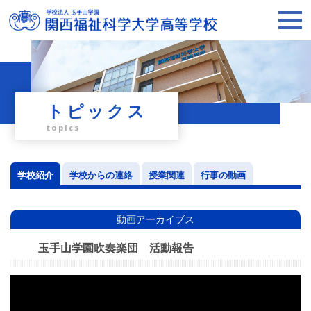
トピックス
topics
学校紹介
学校からの連絡
授業関連
行事の動画
動画アーカイブス
玉手山学園吹奏楽団 活動報告