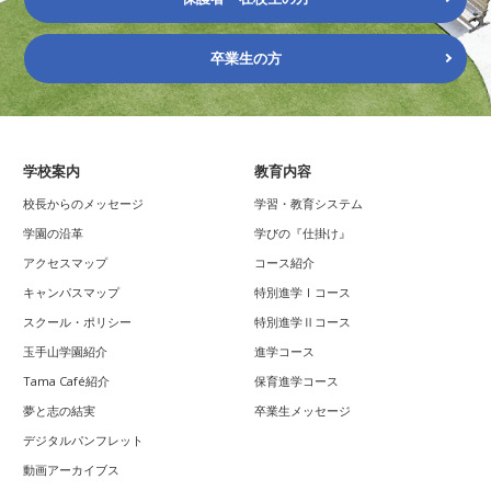
卒業生の方
学校案内
教育内容
校長からのメッセージ
学習・教育システム
学園の沿革
学びの『仕掛け』
アクセスマップ
コース紹介
キャンパスマップ
特別進学Ⅰコース
スクール・ポリシー
特別進学Ⅱコース
玉手山学園紹介
進学コース
Tama Café紹介
保育進学コース
夢と志の結実
卒業生メッセージ
デジタルパンフレット
動画アーカイブス