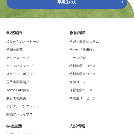
卒業生の方
学校案内
教育内容
校長からのメッセージ
学習・教育システム
学園の沿革
学びの『仕掛け』
アクセスマップ
コース紹介
キャンパスマップ
特別進学Ⅰコース
スクール・ポリシー
特別進学Ⅱコース
玉手山学園紹介
進学コース
Tama Café紹介
保育進学コース
夢と志の結実
卒業生メッセージ
デジタルパンフレット
動画アーカイブス
学校生活
入試情報