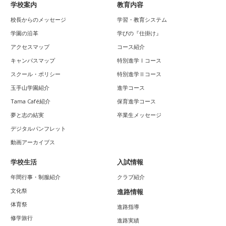
学校案内
教育内容
校長からのメッセージ
学習・教育システム
学園の沿革
学びの『仕掛け』
アクセスマップ
コース紹介
キャンパスマップ
特別進学Ⅰコース
スクール・ポリシー
特別進学Ⅱコース
玉手山学園紹介
進学コース
Tama Café紹介
保育進学コース
夢と志の結実
卒業生メッセージ
デジタルパンフレット
動画アーカイブス
学校生活
入試情報
年間行事・制服紹介
クラブ紹介
文化祭
進路情報
体育祭
進路指導
修学旅行
進路実績