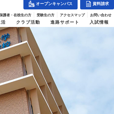
オープンキャンパス
資料請求
保護者・在校生の方
受験生の方
アクセスマップ
お問い合わせ
生活
クラブ活動
進路サポート
入試情報
アクセスマップ
』
コース紹介
体育祭
入試結果
シー
玉手山学園紹介
ス
進学コース
併設校からめざせる職業と資格
パス
デジタルパンフレット
ジ