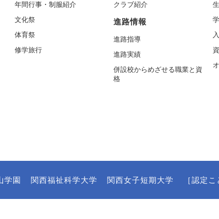
年間行事・制服紹介
クラブ紹介
文化祭
進路情報
体育祭
進路指導
修学旅行
進路実績
併設校からめざせる職業と資
格
山学園
関西福祉科学大学
関西女子短期大学
［認定こ