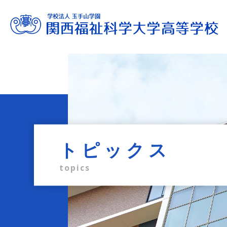
進路サポート
教育内容
学校生活
入試情報
学校案内
admission information
career support
school life
education
profile
トピックス
topics