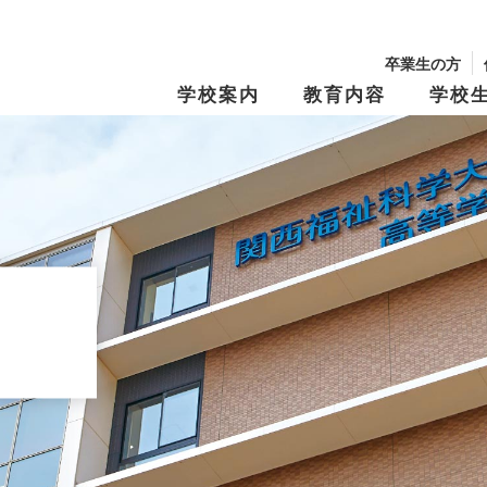
卒業生の方
学校案内
教育内容
学校
校長からのメッセージ
学園の沿革
学習・教育システム
学びの『仕掛け
年間行事・制服紹介
生徒募集要項
文化祭
学費・奨学金
キャンパスマップ
スクール・ポリ
特別進学Ⅰコース
進路指導
特別進学Ⅱコー
進路実績
修学旅行
資料請求
オープンキャン
Tama Café （食堂）
夢と志の結実
保育進学コース
卒業生メッセー
動画アーカイブス