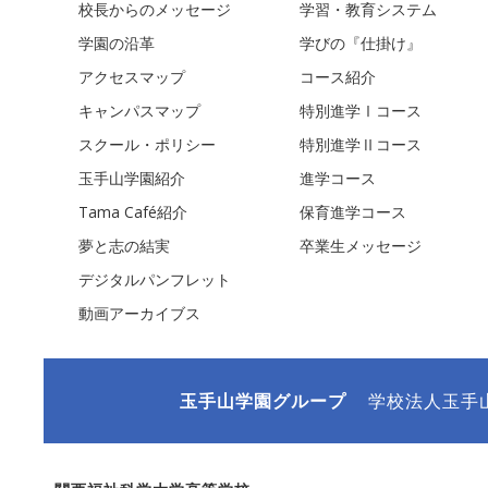
校長からのメッセージ
学習・教育システム
学園の沿革
学びの『仕掛け』
アクセスマップ
コース紹介
キャンパスマップ
特別進学Ⅰコース
スクール・ポリシー
特別進学Ⅱコース
玉手山学園紹介
進学コース
Tama Café紹介
保育進学コース
夢と志の結実
卒業生メッセージ
デジタルパンフレット
動画アーカイブス
玉手山学園グループ
学校法人玉手