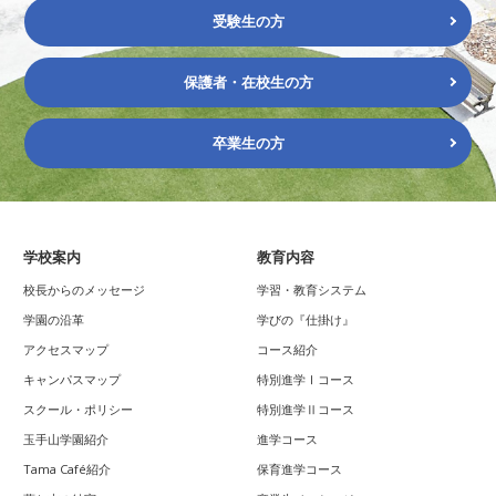
受験生の方
保護者・在校生の方
卒業生の方
学校案内
教育内容
校長からのメッセージ
学習・教育システム
学園の沿革
学びの『仕掛け』
アクセスマップ
コース紹介
キャンパスマップ
特別進学Ⅰコース
スクール・ポリシー
特別進学Ⅱコース
玉手山学園紹介
進学コース
Tama Café紹介
保育進学コース