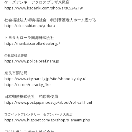
ケーズデンキ アクロスプラザ八尾店
https://www.ksdenki.com/shop/s/s0524219/
社会福祉法人堺暁福祉会
特別養護老人ホーム遊づる
https://akatsuki.or.jp/yuduru
トヨタカローラ南海株式会社
https://nankai.corolla-dealer.jp/
奈良県橿原警察
https://www.police.pref.nara.jp
奈良市消防局
https://www.city.nara.lg.jp/site/shobo-kyukyu/
https://x.com/naracity_fire
日本郵便株式会社 柏原郵便局
https://www.post.japanpost.jp/about/roll-call.html
ひごペットフレンドリー セブンパーク天美店
https://www.higopet.com/sp/shop/s_amami.php
フジトランスポート株式会社