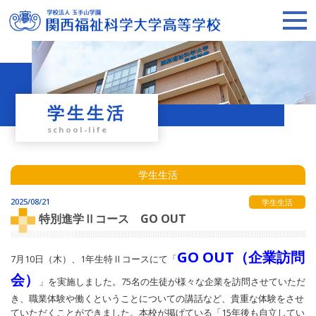
学生生活
school-life
学生生活
2025/08/21
学生生活
特別進学Ⅱコース GO OUT
GO OUT（企業訪問
7月10日（木）、1年生特Ⅱコースにて「
会）
」を実施しました。75名の生徒が様々な企業を訪問させていただ
き、職業体験や働くということについての講話など、貴重な体験をさせ
ていただくことができました。本校が掲げている「15年後も自立してい