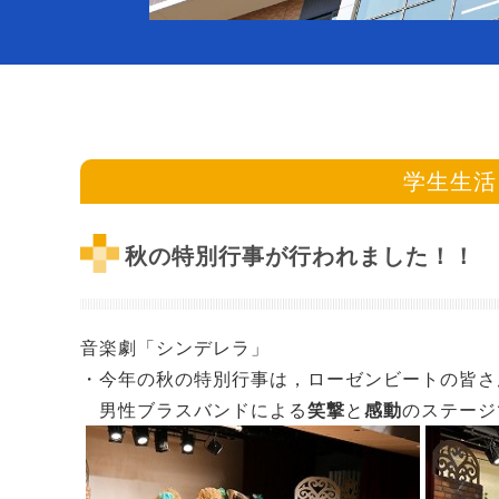
学生生活
秋の特別行事が行われました！！
音楽劇「シンデレラ」
・今年の秋の特別行事は，
ローゼンビート
の皆
男性ブラスバンドによる
笑撃
と
感動
のステージで