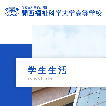
進路サポート
教育内容
学校生活
入試情報
学校案内
admission information
career support
school life
education
profile
学生生活
school-life