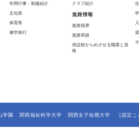
年間行事・制服紹介
クラブ紹介
文化祭
進路情報
体育祭
進路指導
修学旅行
進路実績
併設校からめざせる職業と資
格
山学園
関西福祉科学大学
関西女子短期大学
［認定こ