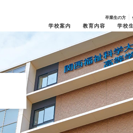
卒業生の方
学校案内
教育内容
学校
校長からのメッセージ
学園の沿革
学習・教育システム
学びの『仕掛け
年間行事・制服紹介
生徒募集要項
文化祭
学費・奨学金
キャンパスマップ
スクール・ポリ
特別進学Ⅰコース
進路指導
特別進学Ⅱコー
進路実績
修学旅行
資料請求
オープンキャン
Tama Café （食堂）
夢と志の結実
保育進学コース
卒業生メッセー
動画アーカイブス