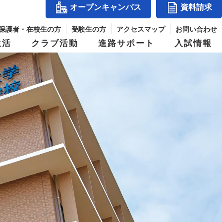
オープンキャンパス
資料請求
保護者・在校生の方
受験生の方
アクセスマップ
お問い合わせ
生活
クラブ活動
進路サポート
入試情報
アクセスマップ
』
コース紹介
体育祭
入試結果
シー
玉手山学園紹介
ス
進学コース
併設校からめざせる職業と資格
パス
デジタルパンフレット
ジ