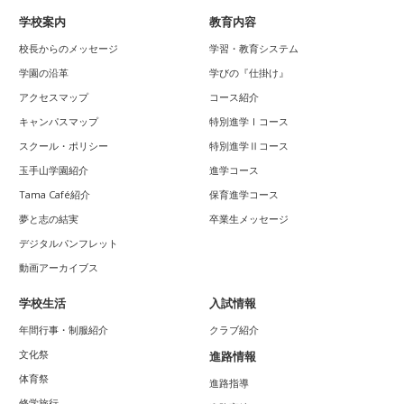
学校案内
教育内容
校長からのメッセージ
学習・教育システム
学園の沿革
学びの『仕掛け』
アクセスマップ
コース紹介
キャンパスマップ
特別進学Ⅰコース
スクール・ポリシー
特別進学Ⅱコース
玉手山学園紹介
進学コース
Tama Café紹介
保育進学コース
夢と志の結実
卒業生メッセージ
デジタルパンフレット
動画アーカイブス
学校生活
入試情報
年間行事・制服紹介
クラブ紹介
文化祭
進路情報
体育祭
進路指導
修学旅行