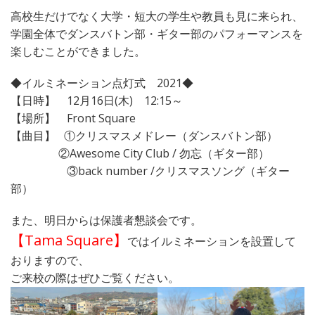
高校生だけでなく大学・短大の学生や教員も見に来られ、
学園全体でダンスバトン部・ギター部のパフォーマンスを
楽しむことができました。
◆イルミネーション点灯式
2021
◆
【日時】
12
月
16
日
(
木
)
12:15
～
【場所】
Front Square
【曲目】
①クリスマスメドレー（ダンスバトン部）
②
Awesome City Club /
勿忘（ギター部）
③
back number /
クリスマスソング（ギター
部）
また、明日からは保護者懇談会です。
【
Tama Square
】
ではイルミネーションを設置して
おりますので、
ご来校の際はぜひご覧ください。