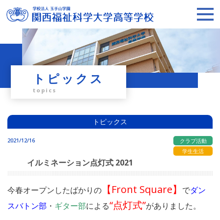
トピックス
topics
トピックス
2021/12/16
クラブ活動
学生生活
イルミネーション点灯式 2021
【
Front Square
】
今春オープンしたばかりの
で
ダン
“点灯式”
スバトン部
・
ギター部
による
がありました。