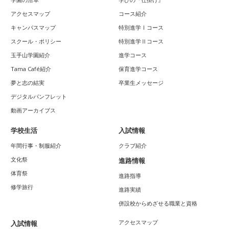
アクセスマップ
コース紹介
キャンパスマップ
特別進学Ⅰコース
スクール・ポリシー
特別進学Ⅱコース
玉手山学園紹介
進学コース
Tama Café紹介
保育進学コース
夢と志の結実
卒業生メッセージ
デジタルパンフレット
動画アーカイブス
学校生活
入試情報
年間行事・制服紹介
クラブ紹介
文化祭
進路情報
体育祭
進路指導
修学旅行
進路実績
併設校からめざせる職業と資格
アクセスマップ
入試情報