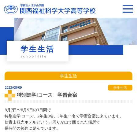
学生生活
school-life
学生生活
2023/08/09
学生生活
特別進学Iコース 学習合宿
8月7日〜8月9日の3日間で
特別進学Iコース、2年生8名、3年生11名で学習合宿に来ています。
信貴山観光ホテルという、周りが山で囲まれた場所で
長時間の勉強に励んでいます。