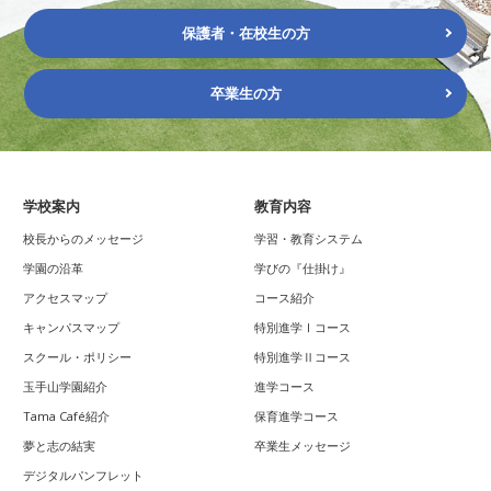
保護者・在校生の方
卒業生の方
学校案内
教育内容
校長からのメッセージ
学習・教育システム
学園の沿革
学びの『仕掛け』
アクセスマップ
コース紹介
キャンパスマップ
特別進学Ⅰコース
スクール・ポリシー
特別進学Ⅱコース
玉手山学園紹介
進学コース
Tama Café紹介
保育進学コース
夢と志の結実
卒業生メッセージ
デジタルパンフレット