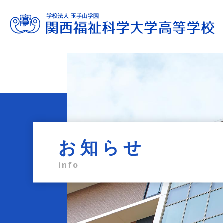
進路サポート
教育内容
学校生活
入試情報
学校案内
admission information
career support
school life
education
profile
お知らせ
info