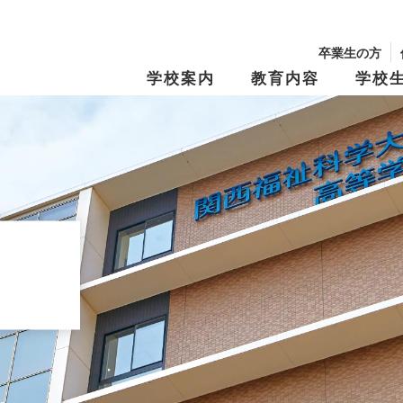
卒業生の方
学校案内
教育内容
学校
校長からのメッセージ
学園の沿革
学習・教育システム
学びの『仕掛け
年間行事・制服紹介
生徒募集要項
文化祭
学費・奨学金
キャンパスマップ
スクール・ポリ
特別進学Ⅰコース
進路指導
特別進学Ⅱコー
進路実績
修学旅行
資料請求
オープンキャン
Tama Café （食堂）
夢と志の結実
保育進学コース
卒業生メッセー
動画アーカイブス