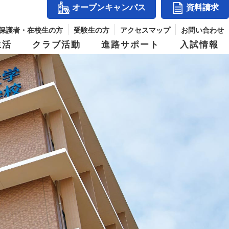
オープンキャンパス
資料請求
保護者・在校生の方
受験生の方
アクセスマップ
お問い合わせ
生活
クラブ活動
進路サポート
入試情報
アクセスマップ
』
コース紹介
体育祭
入試結果
シー
玉手山学園紹介
ス
進学コース
併設校からめざせる職業と資格
パス
デジタルパンフレット
ジ