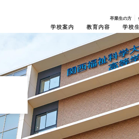
卒業生の方
学校案内
教育内容
学校
校長からのメッセージ
学園の沿革
学習・教育システム
学びの『仕掛け
年間行事・制服紹介
生徒募集要項
文化祭
学費・奨学金
キャンパスマップ
スクール・ポリ
特別進学Ⅰコース
進路指導
特別進学Ⅱコー
進路実績
修学旅行
資料請求
オープンキャン
Tama Café （食堂）
夢と志の結実
保育進学コース
卒業生メッセー
動画アーカイブス