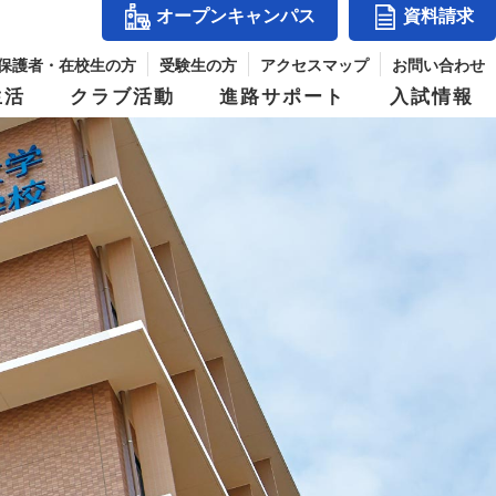
オープンキャンパス
資料請求
保護者・在校生の方
受験生の方
アクセスマップ
お問い合わせ
生活
クラブ活動
進路サポート
入試情報
アクセスマップ
』
コース紹介
体育祭
入試結果
シー
玉手山学園紹介
ス
進学コース
併設校からめざせる職業と資格
パス
デジタルパンフレット
ジ