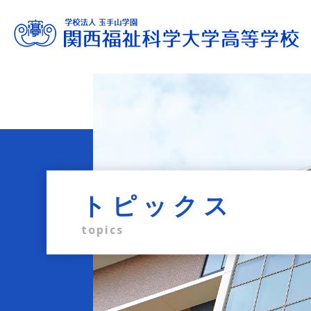
進路サポート
教育内容
学校生活
入試情報
学校案内
admission information
career support
school life
education
profile
トピックス
topics