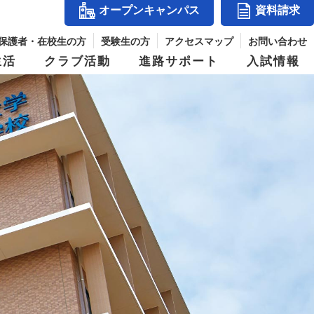
オープンキャンパス
資料請求
保護者・在校生の方
受験生の方
アクセスマップ
お問い合わせ
生活
クラブ活動
進路サポート
入試情報
アクセスマップ
』
コース紹介
体育祭
入試結果
シー
玉手山学園紹介
ス
進学コース
併設校からめざせる職業と資格
パス
デジタルパンフレット
ジ