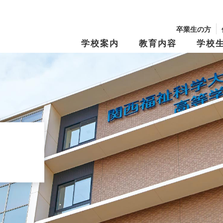
卒業生の方
学校案内
教育内容
学校
校長からのメッセージ
学園の沿革
学習・教育システム
学びの『仕掛け
年間行事・制服紹介
生徒募集要項
文化祭
学費・奨学金
キャンパスマップ
スクール・ポリ
特別進学Ⅰコース
進路指導
特別進学Ⅱコー
進路実績
修学旅行
資料請求
オープンキャン
Tama Café （食堂）
夢と志の結実
保育進学コース
卒業生メッセー
動画アーカイブス