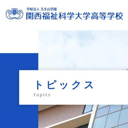
進路サポート
教育内容
学校生活
入試情報
学校案内
admission information
career support
school life
education
profile
トピックス
topics