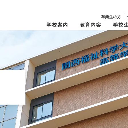
卒業生の方
学校案内
教育内容
学校
校長からのメッセージ
学園の沿革
学習・教育システム
学びの『仕掛け
年間行事・制服紹介
生徒募集要項
文化祭
学費・奨学金
キャンパスマップ
スクール・ポリ
特別進学Ⅰコース
進路指導
特別進学Ⅱコー
進路実績
修学旅行
資料請求
オープンキャン
Tama Café （食堂）
夢と志の結実
保育進学コース
卒業生メッセー
動画アーカイブス