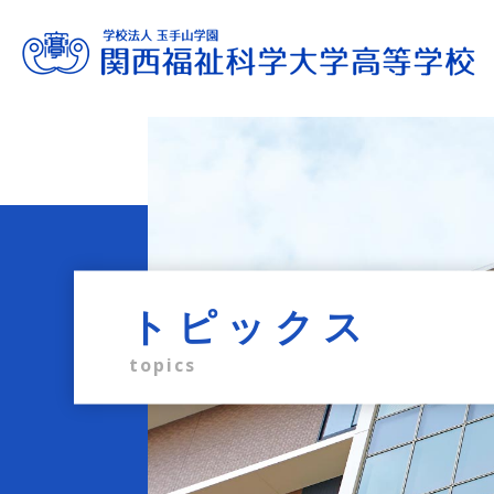
進路サポート
教育内容
学校生活
入試情報
学校案内
admission information
career support
school life
education
profile
トピックス
topics