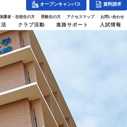
オープンキャンパス
資料請求
保護者・在校生の方
受験生の方
アクセスマップ
お問い合わせ
生活
クラブ活動
進路サポート
入試情報
アクセスマップ
』
コース紹介
体育祭
入試結果
シー
玉手山学園紹介
ス
進学コース
併設校からめざせる職業と資格
パス
デジタルパンフレット
ジ