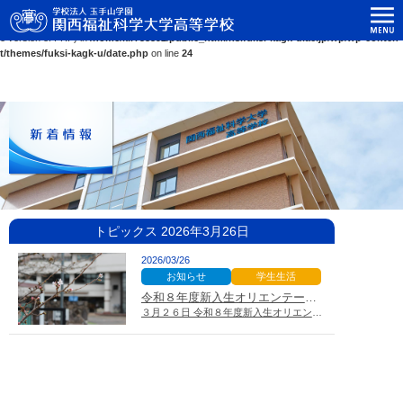
関西福祉科学大学高等学校
Warning
: Use of undefined constant ASC - assumed 'ASC' (this will throw an Error in a futur
e version of PHP) in
/home/kir758592/public_html/hs.fuksi-kagk-u.ac.jp/wp/wp-conten
t/themes/fuksi-kagk-u/date.php
on line
24
トピックス 2026年3月26日
2026/03/26
お知らせ
学生生活
令和８年度新入生オリエンテーション
３月２６日 令和８年度新入生オリエンテーションを行いました。 …