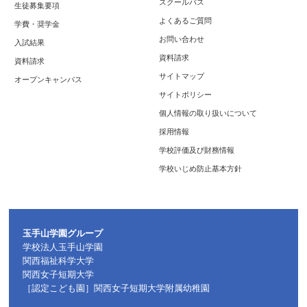
スクールバス
生徒募集要項
よくあるご質問
学費・奨学金
お問い合わせ
入試結果
資料請求
資料請求
サイトマップ
オープンキャンパス
サイトポリシー
個人情報の取り扱いについて
採用情報
学校評価及び財務情報
学校いじめ防止基本方針
玉手山学園グループ
学校法人玉手山学園
関西福祉科学大学
関西女子短期大学
［認定こども園］関西女子短期大学附属幼稚園