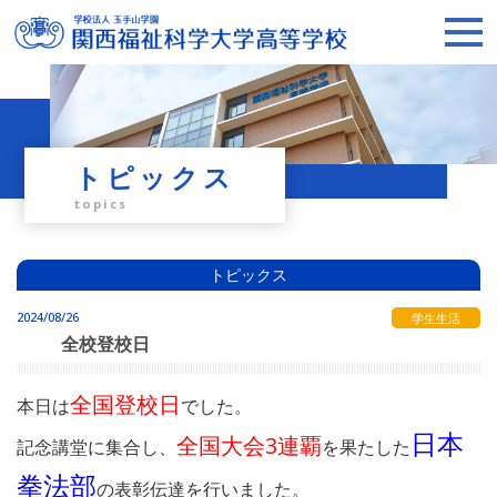
トピックス
topics
トピックス
2024/08/26
学生生活
全校登校日
全国登校日
本日は
でした。
日本
全国大会3連覇
記念講堂に集合し、
を果たした
拳法部
の表彰伝達を行いました。