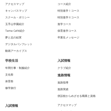
アクセスマップ
コース紹介
キャンパスマップ
特別進学Ⅰコース
スクール・ポリシー
特別進学Ⅱコース
玉手山学園紹介
進学コース
Tama Café紹介
保育進学コース
夢と志の結実
卒業生メッセージ
デジタルパンフレット
動画アーカイブス
学校生活
入試情報
年間行事・制服紹介
クラブ紹介
文化祭
進路情報
体育祭
進路指導
修学旅行
進路実績
併設校からめざせる職業と資格
アクセスマップ
入試情報