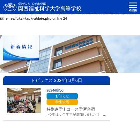
関西福祉科学大学高等学校
Warning
: Use of undefined constant ASC - assumed 'ASC' (this will throw an Error in a futur
e version of PHP) in
/home/kir758592/public_html/hs.fuksi-kagk-u.ac.jp/wp/wp-conten
t/themes/fuksi-kagk-u/date.php
on line
24
トピックス 2024年8月6日
2024/08/06
お知らせ
学生生活
特別進学 I コース学習合宿
今年は，全学年が参加しました！ 昨日，8月5日(月…