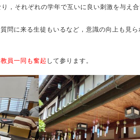
なり，それぞれの学年で互いに良い刺激を与え合
に質問に来る生徒もいるなど，意識の向上も見ら
，
教員一同も奮起
して参ります。