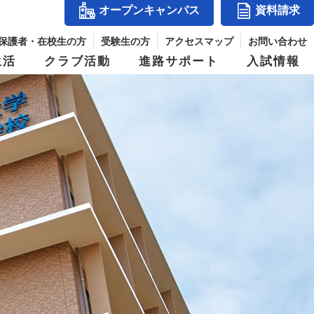
オープンキャンパス
資料請求
保護者・在校生の方
受験生の方
アクセスマップ
お問い合わせ
生活
クラブ活動
進路サポート
入試情報
アクセスマップ
』
コース紹介
体育祭
入試結果
シー
玉手山学園紹介
ス
進学コース
併設校からめざせる職業と資格
パス
デジタルパンフレット
ジ