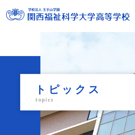
進路サポート
教育内容
学校生活
入試情報
学校案内
admission information
career support
school life
education
profile
トピックス
topics