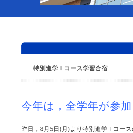
特別進学 I コース学習合宿
今年は，全学年が参加
昨日，8月5日(月)より特別進学 I コ