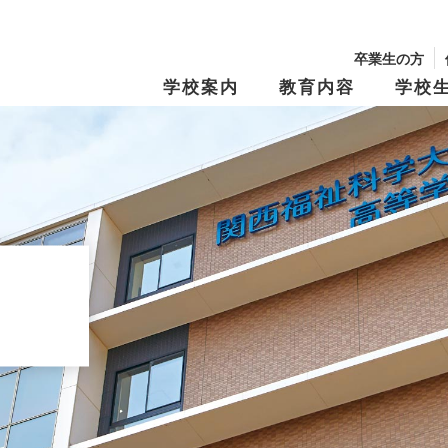
卒業生の方
学校案内
教育内容
学校
校長からのメッセージ
学園の沿革
学習・教育システム
学びの『仕掛け
年間行事・制服紹介
生徒募集要項
文化祭
学費・奨学金
キャンパスマップ
スクール・ポリ
特別進学Ⅰコース
進路指導
特別進学Ⅱコー
進路実績
修学旅行
資料請求
オープンキャン
Tama Café （食堂）
夢と志の結実
保育進学コース
卒業生メッセー
動画アーカイブス