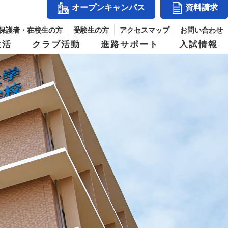
オープンキャンパス
資料請求
保護者・在校生の方
受験生の方
アクセスマップ
お問い合わせ
生活
クラブ活動
進路サポート
入試情報
アクセスマップ
』
コース紹介
体育祭
入試結果
シー
玉手山学園紹介
ス
進学コース
併設校からめざせる職業と資格
パス
デジタルパンフレット
ジ