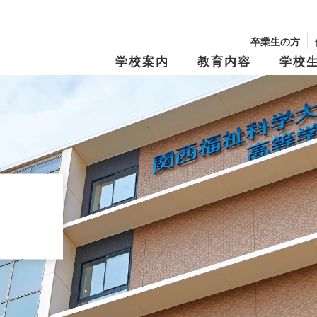
卒業生の方
学校案内
教育内容
学校
校長からのメッセージ
学園の沿革
学習・教育システム
学びの『仕掛け
年間行事・制服紹介
生徒募集要項
文化祭
学費・奨学金
キャンパスマップ
スクール・ポリ
特別進学Ⅰコース
進路指導
特別進学Ⅱコー
進路実績
修学旅行
資料請求
オープンキャン
Tama Café （食堂）
夢と志の結実
保育進学コース
卒業生メッセー
動画アーカイブス