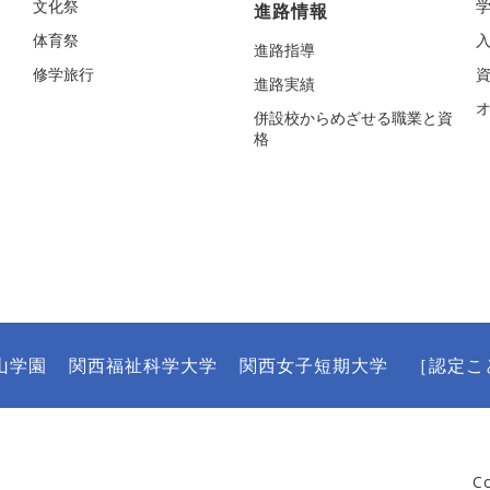
文化祭
進路情報
体育祭
進路指導
修学旅行
進路実績
併設校からめざせる職業と資
格
山学園
関西福祉科学大学
関西女子短期大学
［認定こ
C