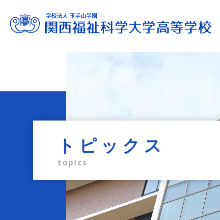
進路サポート
教育内容
学校生活
入試情報
学校案内
admission information
career support
school life
education
profile
トピックス
topics