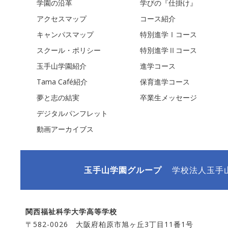
学園の沿革
学びの『仕掛け』
アクセスマップ
コース紹介
キャンパスマップ
特別進学Ⅰコース
スクール・ポリシー
特別進学Ⅱコース
玉手山学園紹介
進学コース
Tama Café紹介
保育進学コース
夢と志の結実
卒業生メッセージ
デジタルパンフレット
動画アーカイブス
玉手山学園グループ
学校法人玉手
関西福祉科学大学高等学校
〒582-0026 大阪府柏原市旭ヶ丘3丁目11番1号