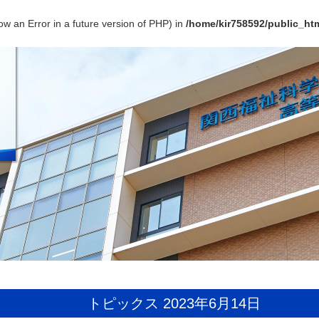
ow an Error in a future version of PHP) in
/home/kir758592/public_htm
トピックス 2023年6月14日