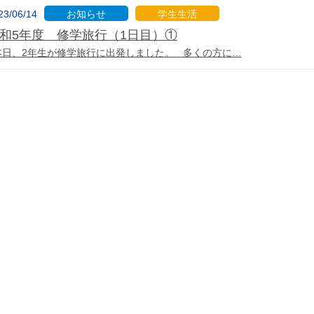
23/06/14
お知らせ
学生生活
和5年度 修学旅行（1日目）①
日、2年生が修学旅行に出発しました。 多くの方に…