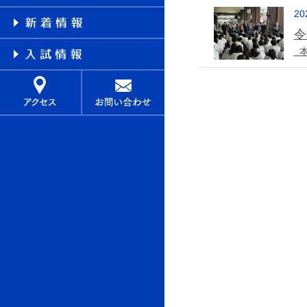
20
令
本