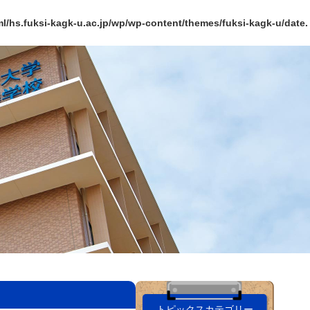
l/hs.fuksi-kagk-u.ac.jp/wp/wp-content/themes/fuksi-kagk-u/date.
トピックスカテゴリー