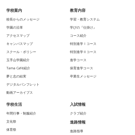
学校案内
教育内容
校長からのメッセージ
学習・教育システム
学園の沿革
学びの『仕掛け』
アクセスマップ
コース紹介
キャンパスマップ
特別進学Ⅰコース
スクール・ポリシー
特別進学Ⅱコース
玉手山学園紹介
進学コース
Tama Café紹介
保育進学コース
夢と志の結実
卒業生メッセージ
デジタルパンフレット
動画アーカイブス
学校生活
入試情報
年間行事・制服紹介
クラブ紹介
文化祭
進路情報
体育祭
進路指導