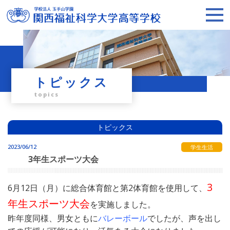
トピックス
topics
トピックス
2023/06/12
学生生活
3年生スポーツ大会
3
6月12日（月）に総合体育館と第2体育館を使用して、
年生スポーツ大会
を実施しました。
昨年度同様、男女ともに
バレーボール
でしたが、声を出し