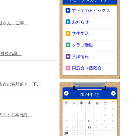
すべてのトピックス
お知らせ
皆さん、ご卒…
学生生活
クラブ活動
活最後の思…
入試情報
同窓会（藤蔭会）
古市の各駅前と、下…
2024年2月
月
火
水
木
金
土
日
1
2
3
4
テストも本日終…
5
6
7
8
9
10
11
12
13
14
15
16
17
18
19
20
21
22
23
24
25
26
27
28
29