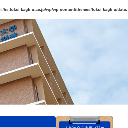
l/hs.fuksi-kagk-u.ac.jp/wp/wp-content/themes/fuksi-kagk-u/date.
トピックスカテゴリー