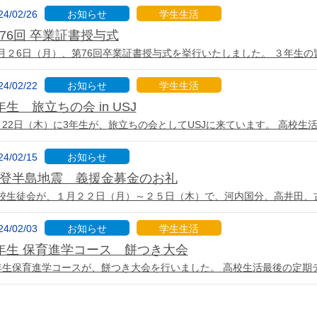
24/02/26
お知らせ
学生生活
76回 卒業証書授与式
月２6日（月）、第76回卒業証書授与式を挙行いたしました。 ３年生の
24/02/22
お知らせ
学生生活
年生 旅立ちの会 in USJ
月22日（木）に3年生が、旅立ちの会としてUSJに来ています。 高校生
24/02/15
お知らせ
登半島地震 義援金募金のお礼
校生徒会が、１月２２日（月）～２５日（木）で、河内国分、高井田、
24/02/03
お知らせ
学生生活
年生 保育進学コース 餅つき大会
年生保育進学コースが、餅つき大会を行いました。 高校生活最後の定期