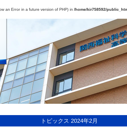
ow an Error in a future version of PHP) in
/home/kir758592/public_htm
トピックス 2024年2月