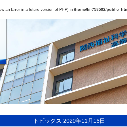
ow an Error in a future version of PHP) in
/home/kir758592/public_htm
トピックス 2020年11月16日