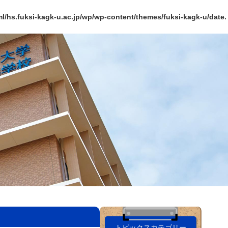
l/hs.fuksi-kagk-u.ac.jp/wp/wp-content/themes/fuksi-kagk-u/date.
トピックスカテゴリー