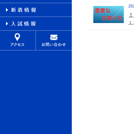
20
１
１