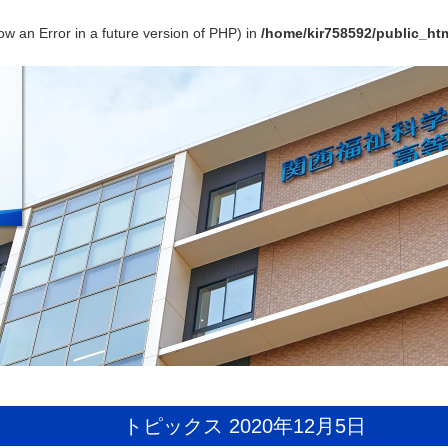
ow an Error in a future version of PHP) in
/home/kir758592/public_htm
トピックス 2020年12月5日