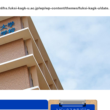
l/hs.fuksi-kagk-u.ac.jp/wp/wp-content/themes/fuksi-kagk-u/date.
トピックスカテゴリー