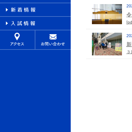
20
令
[p
20
新
３