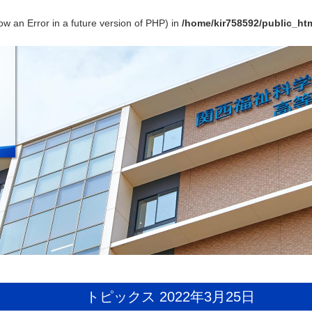
ow an Error in a future version of PHP) in
/home/kir758592/public_htm
トピックス 2022年3月25日