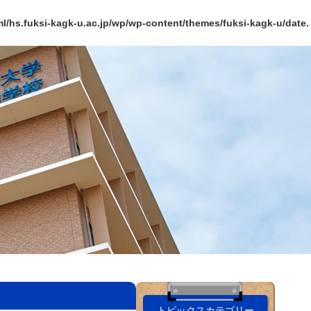
l/hs.fuksi-kagk-u.ac.jp/wp/wp-content/themes/fuksi-kagk-u/date.
トピックスカテゴリー