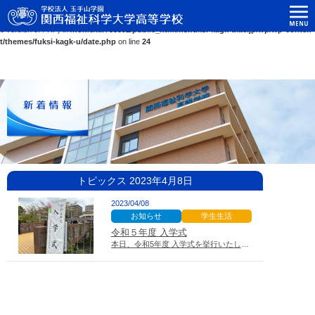
関西福祉科学大学高等学校
Warning
: Use of undefined constant ASC - assumed 'ASC' (this will throw an Error in a futur
e version of PHP) in
/home/kir758592/public_html/hs.fuksi-kagk-u.ac.jp/wp/wp-conten
t/themes/fuksi-kagk-u/date.php
on line
24
トピックス 2023年4月8日
2023/04/08
お知らせ
学生生活
令和５年度 入学式
本日、令和5年度 入学式を挙行いたしました。 401名の新入生の皆…