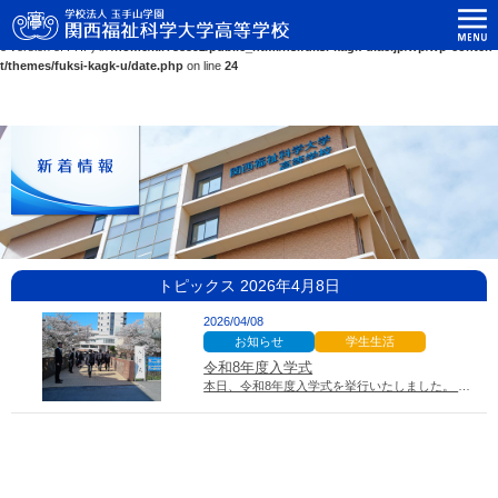
関西福祉科学大学高等学校
Warning
: Use of undefined constant ASC - assumed 'ASC' (this will throw an Error in a futur
e version of PHP) in
/home/kir758592/public_html/hs.fuksi-kagk-u.ac.jp/wp/wp-conten
t/themes/fuksi-kagk-u/date.php
on line
24
トピックス 2026年4月8日
2026/04/08
お知らせ
学生生活
令和8年度入学式
本日、令和8年度入学式を挙行いたしました。 桜の花が咲き誇る春らしい、暖かい日とな…