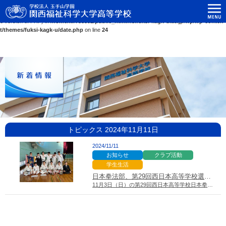
関西福祉科学大学高等学校
Warning
: Use of undefined constant ASC - assumed 'ASC' (this will throw an Error in a futur
e version of PHP) in
/home/kir758592/public_html/hs.fuksi-kagk-u.ac.jp/wp/wp-conten
t/themes/fuksi-kagk-u/date.php
on line
24
トピックス 2024年11月11日
2024/11/11
お知らせ
クラブ活動
学生生活
日本拳法部、第29回西日本高等学校選手権大会で男子優勝、女子第４位
11月3日（日）の第29回西日本高等学校日本拳法選手権大会（団体競技）で 男子が優…